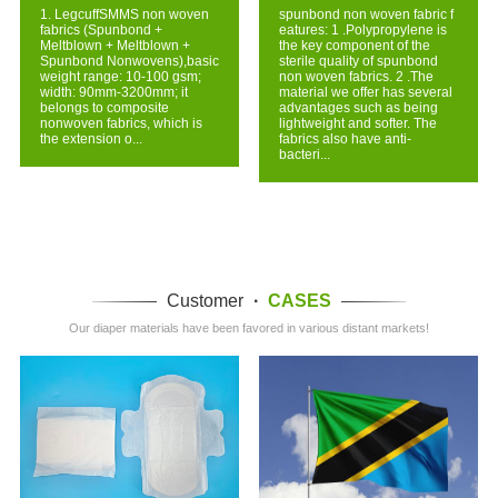
1. LegcuffSMMS non woven
spunbond non woven fabric f
fabrics (Spunbond +
eatures: 1 .Polypropylene is
Meltblown + Meltblown +
the key component of the
Spunbond Nonwovens),basic
sterile quality of spunbond
weight range: 10-100 gsm;
non woven fabrics. 2 .The
width: 90mm-3200mm; it
material we offer has several
belongs to composite
advantages such as being
nonwoven fabrics, which is
lightweight and softer. The
the extension o...
fabrics also have anti-
bacteri...
Customer
·
CASES
Our diaper materials have been favored in various distant markets!