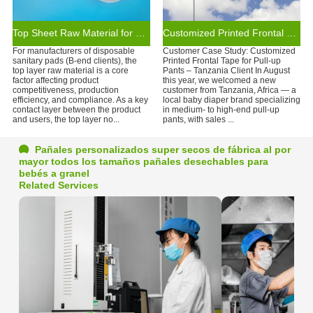
Top Sheet Raw Material for Disposable Organic Cotton Sanitary Pads
Customized Printed Frontal Tape for Pull-up Pants – Tanzania Client
For manufacturers of disposable
Customer Case Study: Customized
sanitary pads (B-end clients), the
Printed Frontal Tape for Pull-up
top layer raw material is a core
Pants – Tanzania Client In August
factor affecting product
this year, we welcomed a new
competitiveness, production
customer from Tanzania, Africa — a
efficiency, and compliance. As a key
local baby diaper brand specializing
contact layer between the product
in medium- to high-end pull-up
and users, the top layer no...
pants, with sales ...
Pañales personalizados super secos de fábrica al por
mayor todos los tamaños pañales desechables para
bebés a granel
Related Services