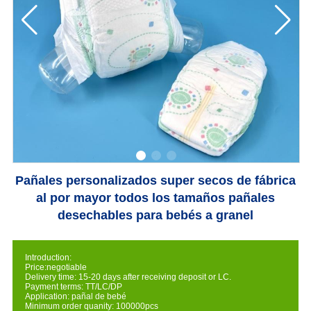
Pañales personalizados super secos de fábrica
al por mayor todos los tamaños pañales
desechables para bebés a granel
Introduction:
Price:negotiable
Delivery time: 15-20 days after receiving deposit or LC.
Payment terms: TT/LC/DP
Application: pañal de bebé
Minimum order quanity: 100000pcs