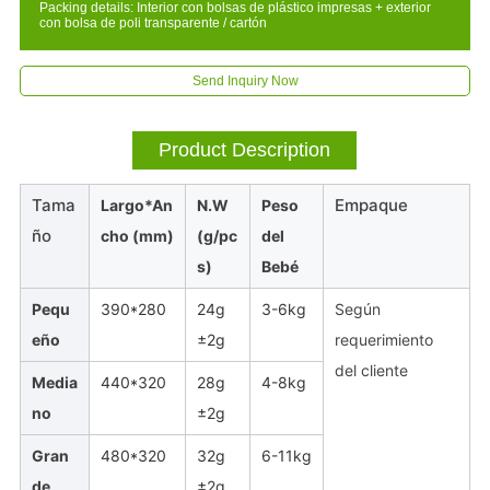
Packing details: Interior con bolsas de plástico impresas + exterior
con bolsa de poli transparente / cartón
Send Inquiry Now
Product Description
Tama
Empaque
Largo*An
N.W
Peso
ño
cho (mm)
(g/pc
del
s)
Bebé
Pequ
390*280
24g
3-6kg
Según
eño
±2g
requerimiento
del cliente
Media
440*320
28g
4-8kg
no
±2g
Gran
480*320
32g
6-11kg
de
±2g